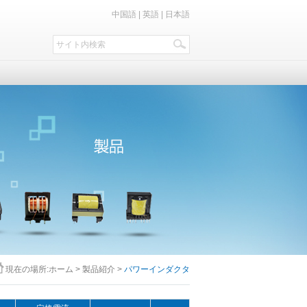
中国語
|
英語
|
日本語
現在の場所:
ホーム
>
製品紹介
>
パワーインダクタ