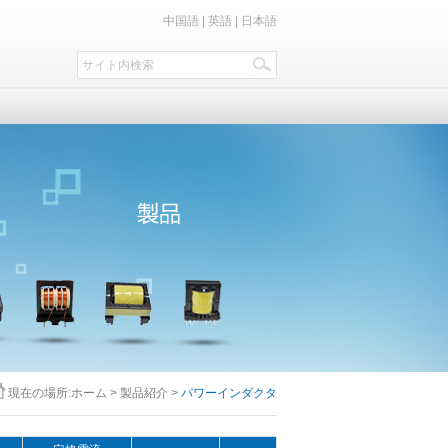
中国語
|
英語
|
日本語
現在の場所:
ホーム
>
製品紹介
>
パワーインダクタ